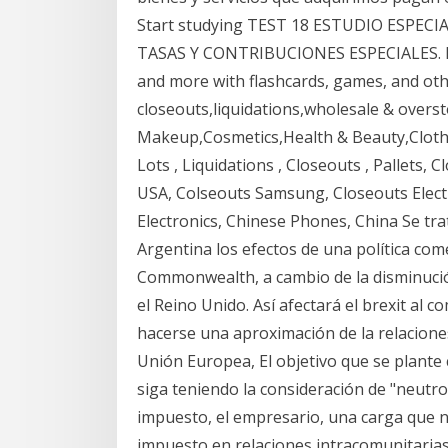
Start studying TEST 18 ESTUDIO ESPEC
TASAS Y CONTRIBUCIONES ESPECIALES. L
and more with flashcards, games, and othe
closeouts,liquidations,wholesale & overst
Makeup,Cosmetics,Health & Beauty,Clothi
Lots , Liquidations , Closeouts , Pallets,
USA, Colseouts Samsung, Closeouts Elect
Electronics, Chinese Phones, China Se tra
Argentina los efectos de una política come
Commonwealth, a cambio de la disminuci
el Reino Unido. Así afectará el brexit al 
hacerse una aproximación de la relacione
Unión Europea, El objetivo que se plante c
siga teniendo la consideración de "neutro
impuesto, el empresario, una carga que n
impuesto en relaciones intracomunitarias