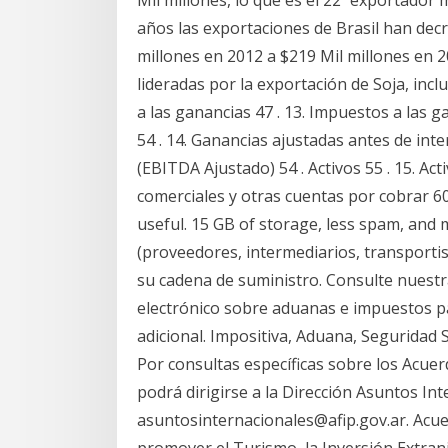
Mil millones, lo que es el 22º exportador
años las exportaciones de Brasil han decr
millones en 2012 a $219 Mil millones en 
lideradas por la exportación de Soja, in
a las ganancias 47 . 13. Impuestos a las 
54 . 14. Ganancias ajustadas antes de int
(EBITDA Ajustado) 54 . Activos 55 . 15. Ac
comerciales y otras cuentas por cobrar 60 1
useful. 15 GB of storage, less spam, and 
(proveedores, intermediarios, transportist
su cadena de suministro. Consulte nuest
electrónico sobre aduanas e impuestos pa
adicional. Impositiva, Aduana, Seguridad 
Por consultas específicas sobre los Acue
podrá dirigirse a la Dirección Asuntos Int
asuntosinternacionales@afip.gov.ar. Acu