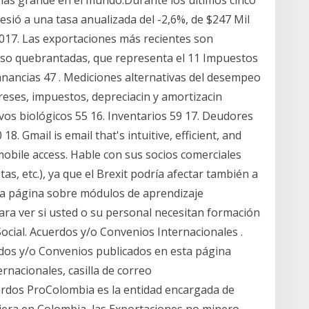
 más grande en el mundo.Durante los últimos cinco
esió a una tasa anualizada del -2,6%, de $247 Mil
2017. Las exportaciones más recientes son
cluso quebrantadas, que representa el 11 Impuestos
ganancias 47 . Mediciones alternativas del desempeo
ereses, impuestos, depreciacin y amortizacin
tivos biológicos 55 16. Inventarios 59 17. Deudores
8. Gmail is email that's intuitive, efficient, and
mobile access. Hable con sus socios comerciales
as, etc.), ya que el Brexit podría afectar también a
ra página sobre módulos de aprendizaje
ra ver si usted o su personal necesitan formación
Social. Acuerdos y/o Convenios Internacionales .
rdos y/o Convenios publicados en esta página
ernacionales, casilla de correo
erdos ProColombia es la entidad encargada de