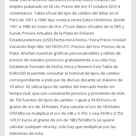
empleo publicado en EE.UU. Precio del oro 31 octubre 2012 4
comentarios. Tabla oficial del tipo de cambio del dólar en el
Perú de 1931 a 1940. tipo compra venta Datos Históricos desde
1931 a 1985 en Soles de Oro. (*) con datos oficiales de la SBS y
Sunat. Precios Actuales de la Plata en Dólares
Estadounidenses (USD) Fecha Hora Fecha / Hora Precio Unidad
Variación Bajo Alto; 03/19/20 UTC: Precios del Oro. Precios de la
Plata. Añadan nuestras gráficas personalizables y tablas de
precios de metales preciosos gratuitamente a su sitio hoy.
Establecer Formato de Fecha, Hora y Número Esta Tabla de
EUR/USD le permite consultar el historial de tipos de cambio
correspondiente a este par de divisas durante un máximo de
10 años. XE utiliza tipos de cambio del mercado medio en
tiempo real, que son sumamente precisos y provienen de más
de 150 fuentes de tipos de cambio. = Igual a 39.09 Euros el
gramo de oro de 24 Kilates. Para calcular el oro de 18 Kilates
(750 Mls) se multiplica el oro de 24K x 0.750. o sea 39.09 x 0.750
=29.31 Euros el gramo de oro de 18K(750 Mls) Si se quiere
calcular cualquier otra ley, solo hay que multiplicar por las
milesimas de esta.