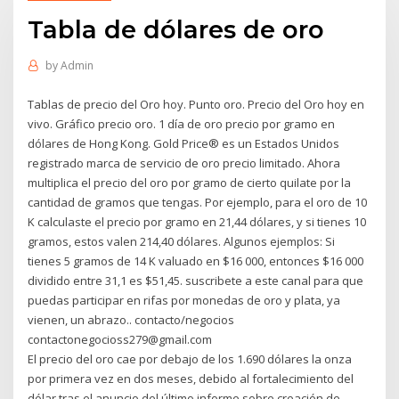
Tabla de dólares de oro
by
Admin
Tablas de precio del Oro hoy. Punto oro. Precio del Oro hoy en
vivo. Gráfico precio oro. 1 día de oro precio por gramo en
dólares de Hong Kong. Gold Price® es un Estados Unidos
registrado marca de servicio de oro precio limitado. Ahora
multiplica el precio del oro por gramo de cierto quilate por la
cantidad de gramos que tengas. Por ejemplo, para el oro de 10
K calculaste el precio por gramo en 21,44 dólares, y si tienes 10
gramos, estos valen 214,40 dólares. Algunos ejemplos: Si
tienes 5 gramos de 14 K valuado en $16 000, entonces $16 000
dividido entre 31,1 es $51,45. suscribete a este canal para que
puedas participar en rifas por monedas de oro y plata, ya
vienen, un abrazo.. contacto/negocios
contactonegocioss279@gmail.com
El precio del oro cae por debajo de los 1.690 dólares la onza
por primera vez en dos meses, debido al fortalecimiento del
dólar tras el anuncio del último informe sobre creación de