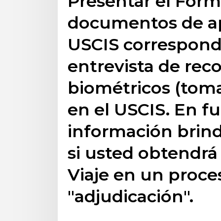
Presentar el Formu
documentos de apo
USCIS correspondie
entrevista de rec
biométricos (toma
en el USCIS. En fu
información brind
si usted obtendr
Viaje en un proc
"adjudicación".