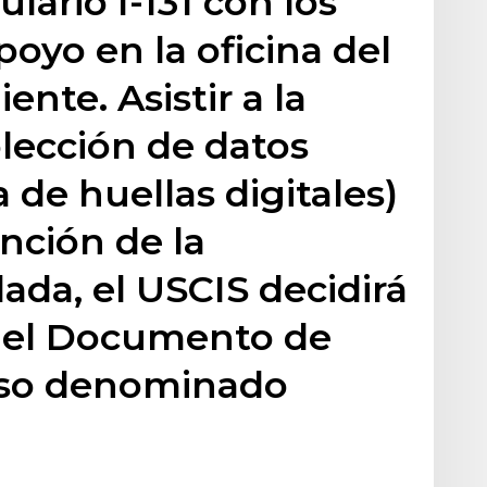
lario I-131 con los
yo en la oficina del
nte. Asistir a la
olección de datos
 de huellas digitales)
nción de la
ada, el USCIS decidirá
á el Documento de
eso denominado