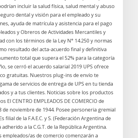
drían incluir la salud física, salud mental y abuso
eguro dental y visión para el empleado y su
ones, ayuda de matrícula y asistencia para el pago
leados y Obreros de Actividades Mercantiles y
ad con los términos de la Ley N° 14.250 y normas
o resultado del acta-acuerdo final y definitiva
 aumento total que supera el 52% para la categoría
 año, se cerró el acuerdo salarial 2019 UPS ofrece
co gratuitas. Nuestros plug-ins de envío te
gama de servicios de entrega de UPS en tu tienda
eados y a tus clientes. Noticias sobre los productos
rvicios El CENTRO EMPLEADOS DE COMERCIO de
de noviembre de 1944. Posee personeria gremial
filial de la F.A.E.C. y S. (Federación Argentina de
adherido a la C.G.T. de la República Argentina.
as empleados/as de comercio comenzarán a